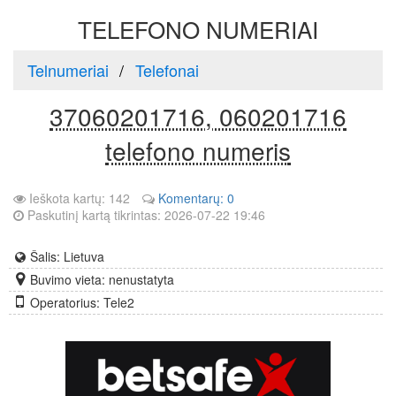
TELEFONO NUMERIAI
Telnumeriai
Telefonai
37060201716, 060201716
telefono numeris
Ieškota kartų: 142
Komentarų: 0
Paskutinį kartą tikrintas: 2026-07-22 19:46
Šalis: Lietuva
Buvimo vieta: nenustatyta
Operatorius: Tele2