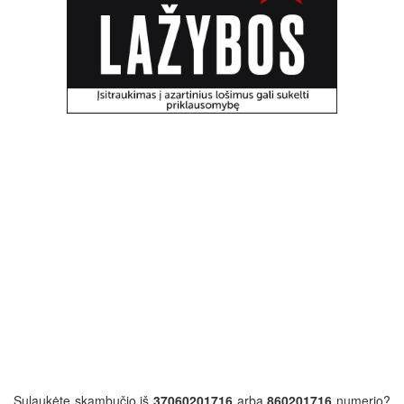
Sulaukėte skambučio iš
37060201716
arba
860201716
numerio?