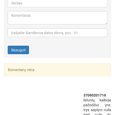
Išsaugoti
Komentarų nėra
37060201716
lietuvių kalboje
pažodžiui yra:
trys septyni nulis
šeši nulis du