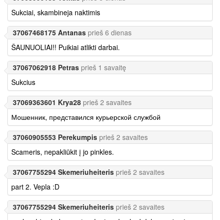
Sukciai, skambineja naktimis
37067468175 Antanas
prieš 6 dienas
ŠAUNUOLIAI!! Puikiai atlikti darbai.
37067062918 Petras
prieš 1 savaitę
Sukcius
37069363601 Krya28
prieš 2 savaites
Мошенник, представился курьерской службой
37060905553 Perekumpis
prieš 2 savaites
Scameris, nepakliūkit į jo pinkles.
37067755294 Skemeriuheiteris
prieš 2 savaites
part 2. Vepla :D
37067755294 Skemeriuheiteris
prieš 2 savaites