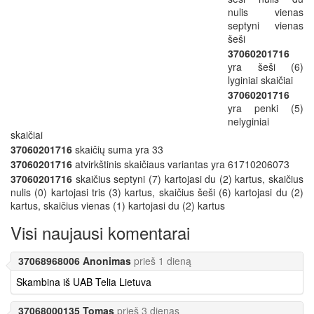
nulis vienas
septyni vienas
šeši
37060201716
yra šeši (6)
lyginiai skaičiai
37060201716
yra penki (5)
nelyginiai
skaičiai
37060201716
skaičių suma yra 33
37060201716
atvirkštinis skaičiaus variantas yra 61710206073
37060201716
skaičius septyni (7) kartojasi du (2) kartus, skaičius
nulis (0) kartojasi tris (3) kartus, skaičius šeši (6) kartojasi du (2)
kartus, skaičius vienas (1) kartojasi du (2) kartus
Visi naujausi komentarai
37068968006 Anonimas
prieš 1 dieną
Skambina iš UAB Telia Lietuva
37068000135 Tomas
prieš 3 dienas