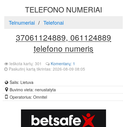
TELEFONO NUMERIAI
Telnumeriai
Telefonai
37061124889, 061124889
telefono numeris
Ieškota kartų: 301
Komentarų: 1
Paskutinį kartą tikrintas: 2026-08-09 08:05
Šalis: Lietuva
Buvimo vieta: nenustatyta
Operatorius: Omnitel