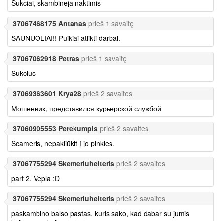
Sukciai, skambineja naktimis
37067468175 Antanas
prieš 1 savaitę
ŠAUNUOLIAI!! Puikiai atlikti darbai.
37067062918 Petras
prieš 1 savaitę
Sukcius
37069363601 Krya28
prieš 2 savaites
Мошенник, представился курьерской службой
37060905553 Perekumpis
prieš 2 savaites
Scameris, nepakliūkit į jo pinkles.
37067755294 Skemeriuheiteris
prieš 2 savaites
part 2. Vepla :D
37067755294 Skemeriuheiteris
prieš 2 savaites
paskambino balso pastas, kuris sako, kad dabar su jumis