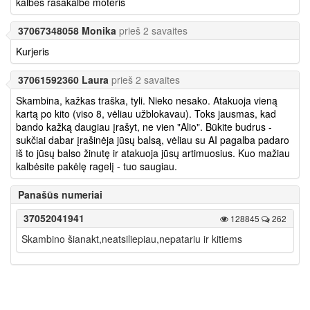
kalbes rasakalbe moteris
37067348058 Monika
prieš 2 savaites
Kurjeris
37061592360 Laura
prieš 2 savaites
Skambina, kažkas traška, tyli. Nieko nesako. Atakuoja vieną
kartą po kito (viso 8, vėliau užblokavau). Toks jausmas, kad
bando kažką daugiau įrašyt, ne vien "Alio". Būkite budrus -
sukčiai dabar įrašinėja jūsų balsą, vėliau su AI pagalba padaro
iš to jūsų balso žinutę ir atakuoja jūsų artimuosius. Kuo mažiau
kalbėsite pakėlę ragelį - tuo saugiau.
Panašūs numeriai
37052041941
128845
262
Skambino šianakt,neatsiliepiau,nepatariu ir kitiems