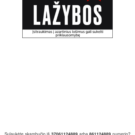
Sulaukėte skambučio iš
37061124889
arba
861124889
numerio?