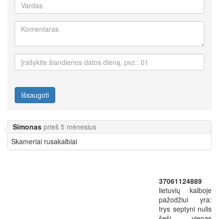
Išsaugoti
Simonas
prieš 5 mėnesius
Skameriai rusakalbiai
37061124889
lietuvių kalboje
pažodžiui yra:
trys septyni nulis
šeši vienas