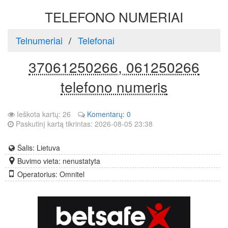
TELEFONO NUMERIAI
Telnumeriai
Telefonai
37061250266, 061250266
telefono numeris
Ieškota kartų: 26
Komentarų: 0
Paskutinį kartą tikrintas: 2026-08-05 23:38
Šalis: Lietuva
Buvimo vieta: nenustatyta
Operatorius: Omnitel