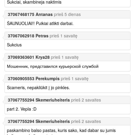
Sukciai, skambineja naktimis
37067468175 Antanas
prieš 5 dienas
ŠAUNUOLIAI!! Puikiai atlikti darbai.
37067062918 Petras
prieš 1 savaitę
Sukcius
37069363601 Krya28
prieš 1 savaitę
Мошенник, представился курьерской службой
37060905553 Perekumpis
prieš 1 savaitę
Scameris, nepakliūkit į jo pinkles.
37067755294 Skemeriuheiteris
prieš 2 savaites
part 2. Vepla :D
37067755294 Skemeriuheiteris
prieš 2 savaites
paskambino balso pastas, kuris sako, kad dabar su jumis