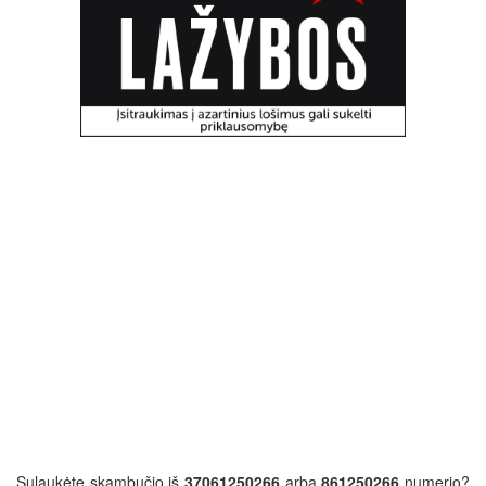
Sulaukėte skambučio iš
37061250266
arba
861250266
numerio?