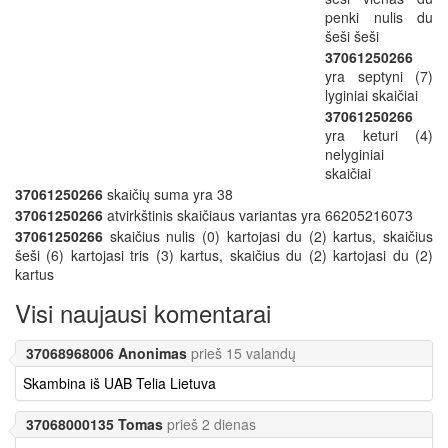
penki nulis du
šeši šeši
37061250266
yra septyni (7)
lyginiai skaičiai
37061250266
yra keturi (4)
nelyginiai
skaičiai
37061250266
skaičių suma yra 38
37061250266
atvirkštinis skaičiaus variantas yra 66205216073
37061250266
skaičius nulis (0) kartojasi du (2) kartus, skaičius
šeši (6) kartojasi tris (3) kartus, skaičius du (2) kartojasi du (2)
kartus
Visi naujausi komentarai
37068968006 Anonimas
prieš 15 valandų
Skambina iš UAB Telia Lietuva
37068000135 Tomas
prieš 2 dienas