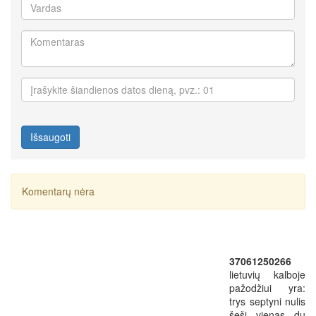
Išsaugoti
Komentarų nėra
37061250266
lietuvių kalboje
pažodžiui yra:
trys septyni nulis
šeši vienas du