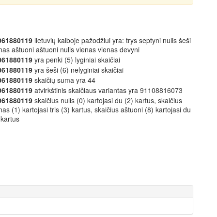
061880119
lietuvių kalboje pažodžiui yra: trys septyni nulis šeši
nas aštuoni aštuoni nulis vienas vienas devyni
061880119
yra penki (5) lyginiai skaičiai
061880119
yra šeši (6) nelyginiai skaičiai
061880119
skaičių suma yra 44
061880119
atvirkštinis skaičiaus variantas yra 91108816073
061880119
skaičius nulis (0) kartojasi du (2) kartus, skaičius
nas (1) kartojasi tris (3) kartus, skaičius aštuoni (8) kartojasi du
 kartus