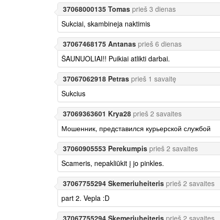
37068000135 Tomas
prieš 3 dienas
Sukciai, skambineja naktimis
37067468175 Antanas
prieš 6 dienas
ŠAUNUOLIAI!! Puikiai atlikti darbai.
37067062918 Petras
prieš 1 savaitę
Sukcius
37069363601 Krya28
prieš 2 savaites
Мошенник, представился курьерской службой
37060905553 Perekumpis
prieš 2 savaites
Scameris, nepakliūkit į jo pinkles.
37067755294 Skemeriuheiteris
prieš 2 savaites
part 2. Vepla :D
37067755294 Skemeriuheiteris
prieš 2 savaites