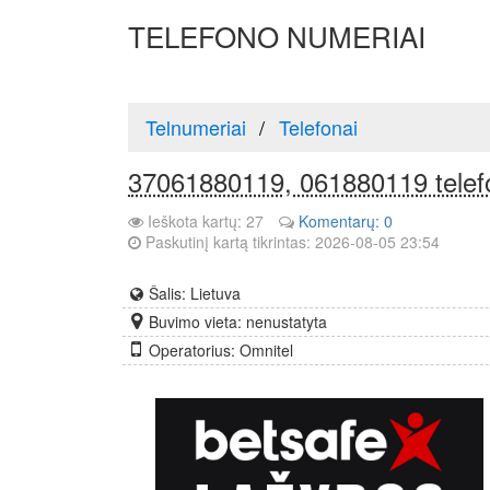
TELEFONO NUMERIAI
Telnumeriai
Telefonai
37061880119, 061880119 telef
Ieškota kartų: 27
Komentarų: 0
Paskutinį kartą tikrintas: 2026-08-05 23:54
Šalis: Lietuva
Buvimo vieta: nenustatyta
Operatorius: Omnitel