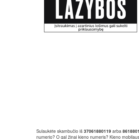
Sulaukėte skambučio iš
37061880119
arba
861880
numerio? O gal žinai kieno numeris? Kieno mobilau