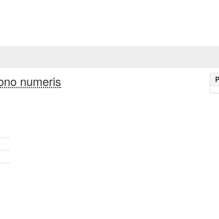
ono numeris
P