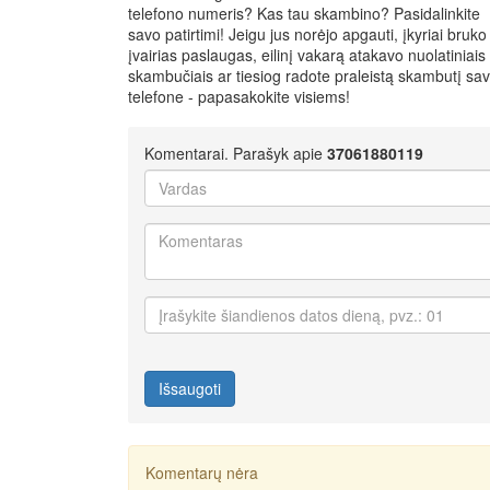
telefono numeris? Kas tau skambino? Pasidalinkite
savo patirtimi! Jeigu jus norėjo apgauti, įkyriai bruko
įvairias paslaugas, eilinį vakarą atakavo nuolatiniais
skambučiais ar tiesiog radote praleistą skambutį sa
telefone - papasakokite visiems!
Komentarai. Parašyk apie
37061880119
Išsaugoti
Komentarų nėra