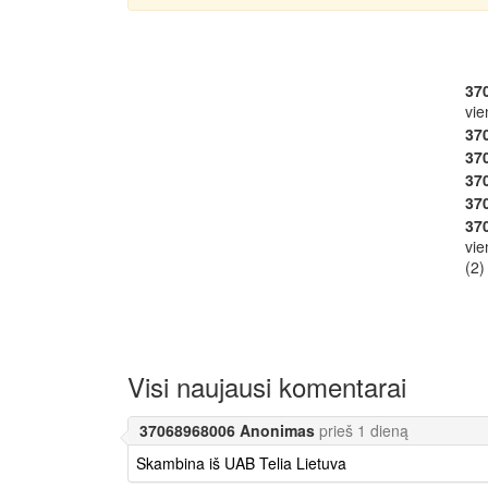
37
vie
37
37
37
37
37
vie
(2)
Visi naujausi komentarai
37068968006 Anonimas
prieš 1 dieną
Skambina iš UAB Telia Lietuva