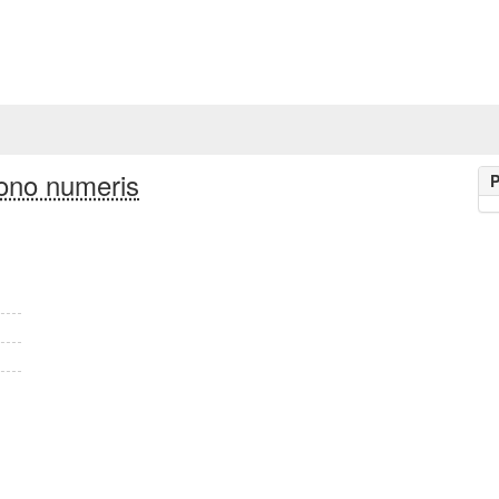
ono numeris
P