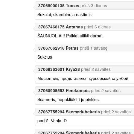
37068000135 Tomas
prieš 3 dienas
Sukciai, skambineja naktimis
37067468175 Antanas
prieš 6 dienas
ŠAUNUOLIAI!! Puikiai atlikti darbai.
37067062918 Petras
prieš 1 savaitę
Sukcius
37069363601 Krya28
prieš 2 savaites
Мошенник, представился курьерской службой
37060905553 Perekumpis
prieš 2 savaites
Scameris, nepakliūkit į jo pinkles.
37067755294 Skemeriuheiteris
prieš 2 savaites
part 2. Vepla :D
37067755294 Skemeriuheiteris
prieš 2 savaites