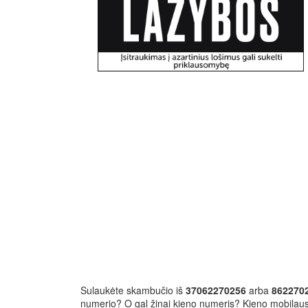
Sulaukėte skambučio iš
37062270256
arba
862270
numerio? O gal žinai kieno numeris? Kieno mobilau