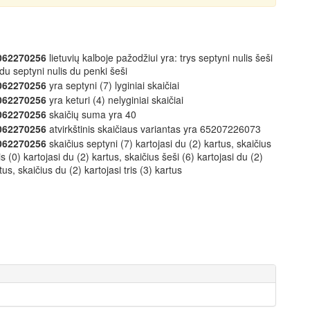
062270256
lietuvių kalboje pažodžiui yra: trys septyni nulis šeši
du septyni nulis du penki šeši
062270256
yra septyni (7) lyginiai skaičiai
062270256
yra keturi (4) nelyginiai skaičiai
062270256
skaičių suma yra 40
062270256
atvirkštinis skaičiaus variantas yra 65207226073
062270256
skaičius septyni (7) kartojasi du (2) kartus, skaičius
is (0) kartojasi du (2) kartus, skaičius šeši (6) kartojasi du (2)
tus, skaičius du (2) kartojasi tris (3) kartus