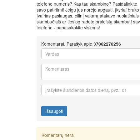
telefono numeris? Kas tau skambino? Pasidalinkite
savo patirtimi! Jeigu jus norėjo apgauti, įkyriai bruko
įvairias paslaugas, eilinį vakarą atakavo nuolatiniais
skambučiais ar tiesiog radote praleistą skambutį sa
telefone - papasakokite visiems!
Komentarai. Parašyk apie
37062270256
Išsaugoti
Komentarų nėra