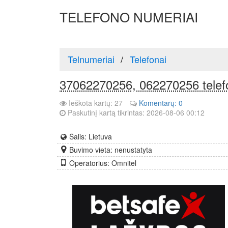
TELEFONO NUMERIAI
Telnumeriai
Telefonai
37062270256, 062270256 telef
Ieškota kartų: 27
Komentarų: 0
Paskutinį kartą tikrintas: 2026-08-06 00:12
Šalis: Lietuva
Buvimo vieta: nenustatyta
Operatorius: Omnitel