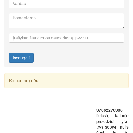
Išsaugoti
Komentarų nėra
37062270308
lietuvių kalboje
pažodžiui yra:
trys septyni nulis
šeši du du