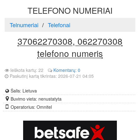
TELEFONO NUMERIAI
Telnumeriai
Telefonai
37062270308, 062270308
telefono numeris
Ieškota kartų: 22
Komentarų: 0
Paskutinį kartą tikrintas: 2026-07-21 04:05
Šalis: Lietuva
Buvimo vieta: nenustatyta
Operatorius: Omnitel