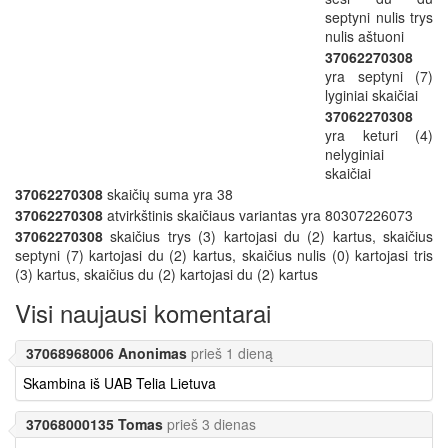
septyni nulis trys
nulis aštuoni
37062270308
yra septyni (7)
lyginiai skaičiai
37062270308
yra keturi (4)
nelyginiai
skaičiai
37062270308
skaičių suma yra 38
37062270308
atvirkštinis skaičiaus variantas yra 80307226073
37062270308
skaičius trys (3) kartojasi du (2) kartus, skaičius
septyni (7) kartojasi du (2) kartus, skaičius nulis (0) kartojasi tris
(3) kartus, skaičius du (2) kartojasi du (2) kartus
Visi naujausi komentarai
37068968006 Anonimas
prieš 1 dieną
Skambina iš UAB Telia Lietuva
37068000135 Tomas
prieš 3 dienas