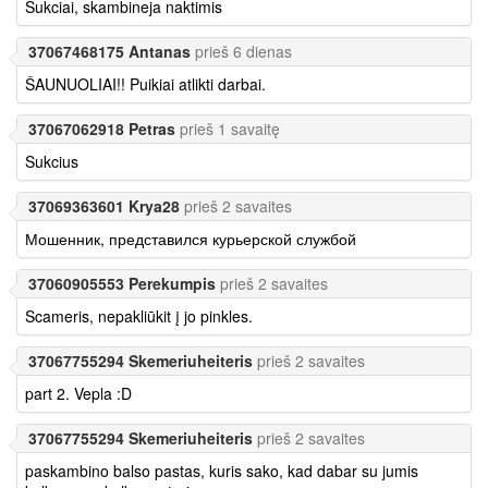
Sukciai, skambineja naktimis
37067468175 Antanas
prieš 6 dienas
ŠAUNUOLIAI!! Puikiai atlikti darbai.
37067062918 Petras
prieš 1 savaitę
Sukcius
37069363601 Krya28
prieš 2 savaites
Мошенник, представился курьерской службой
37060905553 Perekumpis
prieš 2 savaites
Scameris, nepakliūkit į jo pinkles.
37067755294 Skemeriuheiteris
prieš 2 savaites
part 2. Vepla :D
37067755294 Skemeriuheiteris
prieš 2 savaites
paskambino balso pastas, kuris sako, kad dabar su jumis