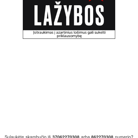
Sulaukėte skambučio iš
37062270308
arba
862270308
numerio?