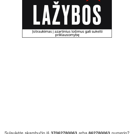
Sulaukėte skambučio iš
37062780063
arba
862780063
numerio?