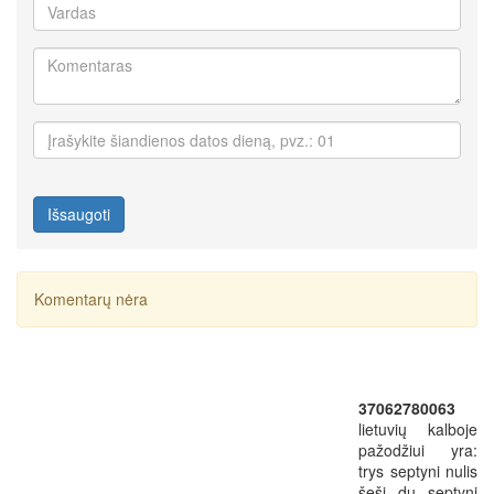
Išsaugoti
Komentarų nėra
37062780063
lietuvių kalboje
pažodžiui yra:
trys septyni nulis
šeši du septyni