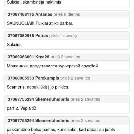
Sukciai, skambineja naktimis
37067468175 Antanas
prieš 6 dienas
ŠAUNUOLIAI!! Puikiai atlikti darbai.
37067062918 Petras
prieš 1 savaitę
Sukcius
37069363601 Krya28
prieš 2 savaites
Мошенник, представился курьерской службой
37060905553 Perekumpis
prieš 2 savaites
Scameris, nepakliūkit į jo pinkles.
37067755294 Skemeriuheiteris
prieš 2 savaites
part 2. Vepla :D
37067755294 Skemeriuheiteris
prieš 2 savaites
paskambino balso pastas, kuris sako, kad dabar su jumis