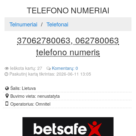
TELEFONO NUMERIAI
Telnumeriai
Telefonai
37062780063, 062780063
telefono numeris
Ieškota kartų: 27
Komentarų: 0
Paskutinį kartą tikrintas: 2026-06-11 13:05
Šalis: Lietuva
Buvimo vieta: nenustatyta
Operatorius: Omnitel