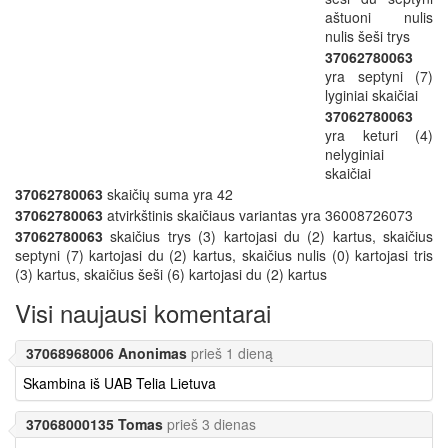
aštuoni nulis
nulis šeši trys
37062780063
yra septyni (7)
lyginiai skaičiai
37062780063
yra keturi (4)
nelyginiai
skaičiai
37062780063
skaičių suma yra 42
37062780063
atvirkštinis skaičiaus variantas yra 36008726073
37062780063
skaičius trys (3) kartojasi du (2) kartus, skaičius
septyni (7) kartojasi du (2) kartus, skaičius nulis (0) kartojasi tris
(3) kartus, skaičius šeši (6) kartojasi du (2) kartus
Visi naujausi komentarai
37068968006 Anonimas
prieš 1 dieną
Skambina iš UAB Telia Lietuva
37068000135 Tomas
prieš 3 dienas