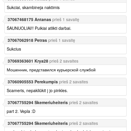
Sukciai, skambineja naktimis
37067468175 Antanas
prieš 1 savaitę
ŠAUNUOLIAI!! Puikiai atlikti darbai.
37067062918 Petras
prieš 1 savaitę
Sukcius
37069363601 Krya28
prieš 2 savaites
Мошенник, представился курьерской службой
37060905553 Perekumpis
prieš 2 savaites
Scameris, nepakliūkit į jo pinkles.
37067755294 Skemeriuheiteris
prieš 2 savaites
part 2. Vepla :D
37067755294 Skemeriuheiteris
prieš 2 savaites