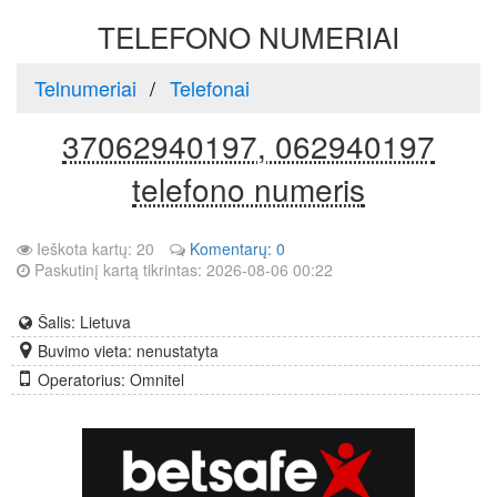
TELEFONO NUMERIAI
Telnumeriai
Telefonai
37062940197, 062940197
telefono numeris
Ieškota kartų: 20
Komentarų: 0
Paskutinį kartą tikrintas: 2026-08-06 00:22
Šalis: Lietuva
Buvimo vieta: nenustatyta
Operatorius: Omnitel