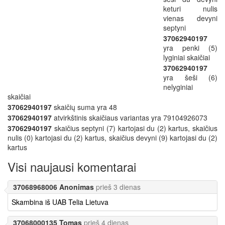
keturi nulis
vienas devyni
septyni
37062940197
yra penki (5)
lyginiai skaičiai
37062940197
yra šeši (6)
nelyginiai
skaičiai
37062940197
skaičių suma yra 48
37062940197
atvirkštinis skaičiaus variantas yra 79104926073
37062940197
skaičius septyni (7) kartojasi du (2) kartus, skaičius
nulis (0) kartojasi du (2) kartus, skaičius devyni (9) kartojasi du (2)
kartus
Visi naujausi komentarai
37068968006 Anonimas
prieš 3 dienas
Skambina iš UAB Telia Lietuva
37068000135 Tomas
prieš 4 dienas