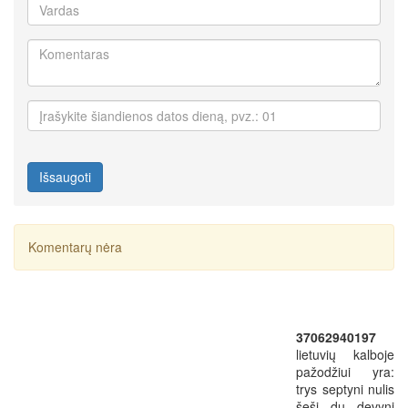
Išsaugoti
Komentarų nėra
37062940197
lietuvių kalboje
pažodžiui yra:
trys septyni nulis
šeši du devyni