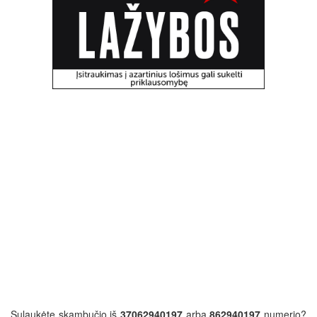
Sulaukėte skambučio iš
37062940197
arba
862940197
numerio?