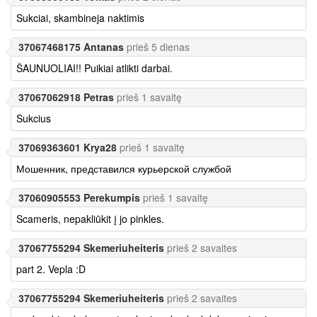
Sukciai, skambineja naktimis
37067468175 Antanas
prieš 5 dienas
ŠAUNUOLIAI!! Puikiai atlikti darbai.
37067062918 Petras
prieš 1 savaitę
Sukcius
37069363601 Krya28
prieš 1 savaitę
Мошенник, представился курьерской службой
37060905553 Perekumpis
prieš 1 savaitę
Scameris, nepakliūkit į jo pinkles.
37067755294 Skemeriuheiteris
prieš 2 savaites
part 2. Vepla :D
37067755294 Skemeriuheiteris
prieš 2 savaites