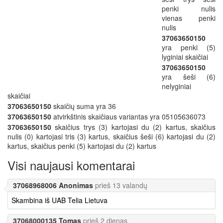
penki nulis
vienas penki
nulis
37063650150
yra penki (5)
lyginiai skaičiai
37063650150
yra šeši (6)
nelyginiai
skaičiai
37063650150
skaičių suma yra 36
37063650150
atvirkštinis skaičiaus variantas yra 05105636073
37063650150
skaičius trys (3) kartojasi du (2) kartus, skaičius
nulis (0) kartojasi tris (3) kartus, skaičius šeši (6) kartojasi du (2)
kartus, skaičius penki (5) kartojasi du (2) kartus
Visi naujausi komentarai
37068968006 Anonimas
prieš 13 valandų
Skambina iš UAB Telia Lietuva
37068000135 Tomas
prieš 2 dienas