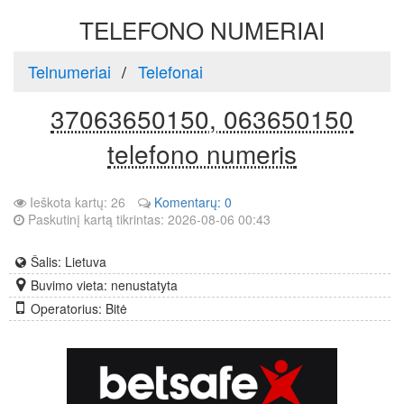
TELEFONO NUMERIAI
Telnumeriai
Telefonai
37063650150, 063650150
telefono numeris
Ieškota kartų: 26
Komentarų: 0
Paskutinį kartą tikrintas: 2026-08-06 00:43
Šalis: Lietuva
Buvimo vieta: nenustatyta
Operatorius: Bitė