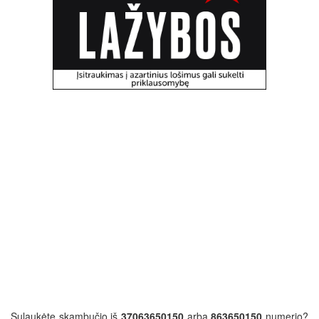
Sulaukėte skambučio iš
37063650150
arba
863650150
numerio?