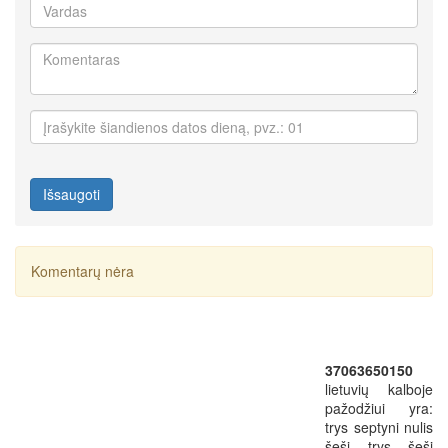
Išsaugoti
Komentarų nėra
37063650150
lietuvių kalboje
pažodžiui yra:
trys septyni nulis
šeši trys šeši