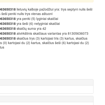
063650318
lietuvių kalboje pažodžiui yra: trys septyni nulis šeši
s šeši penki nulis trys vienas aštuoni
063650318
yra penki (5) lyginiai skaičiai
063650318
yra šeši (6) nelyginiai skaičiai
063650318
skaičių suma yra 42
063650318
atvirkštinis skaičiaus variantas yra 81305636073
063650318
skaičius trys (3) kartojasi tris (3) kartus, skaičius
is (0) kartojasi du (2) kartus, skaičius šeši (6) kartojasi du (2)
tus