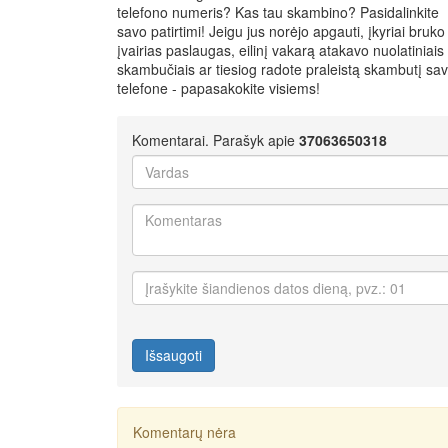
telefono numeris? Kas tau skambino? Pasidalinkite
savo patirtimi! Jeigu jus norėjo apgauti, įkyriai bruko
įvairias paslaugas, eilinį vakarą atakavo nuolatiniais
skambučiais ar tiesiog radote praleistą skambutį sa
telefone - papasakokite visiems!
Komentarai. Parašyk apie
37063650318
Išsaugoti
Komentarų nėra