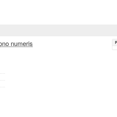
ono numeris
P