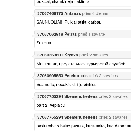
Sukciai, skambineja naktimis
37067468175 Antanas
prieš 6 dienas
ŠAUNUOLIAI!! Puikiai atlikti darbai.
37067062918 Petras
prieš 1 savaitę
Sukcius
37069363601 Krya28
prieš 2 savaites
Мошенник, представился курьерской службой
37060905553 Perekumpis
prieš 2 savaites
Scameris, nepakliūkit į jo pinkles.
37067755294 Skemeriuheiteris
prieš 2 savaites
part 2. Vepla :D
37067755294 Skemeriuheiteris
prieš 2 savaites
paskambino balso pastas, kuris sako, kad dabar su