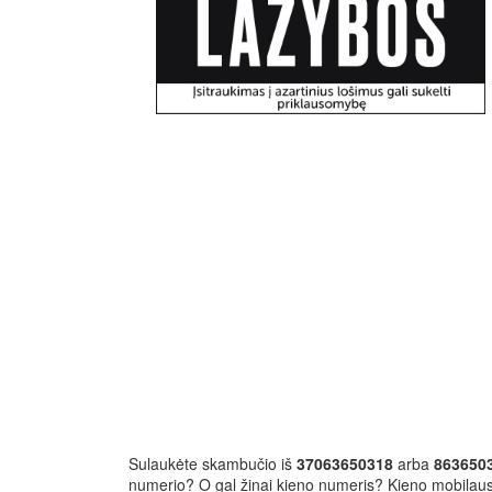
Sulaukėte skambučio iš
37063650318
arba
863650
numerio? O gal žinai kieno numeris? Kieno mobilau