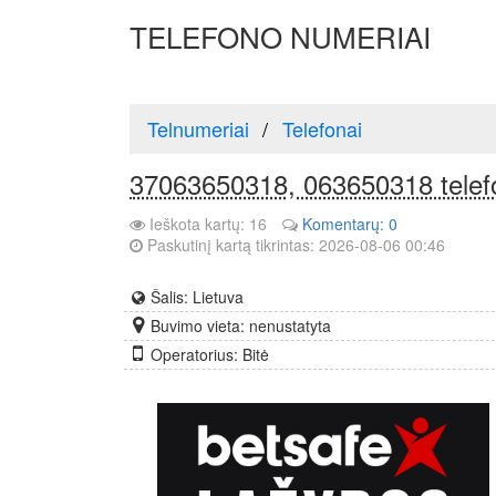
TELEFONO NUMERIAI
Telnumeriai
Telefonai
37063650318, 063650318 telef
Ieškota kartų: 16
Komentarų: 0
Paskutinį kartą tikrintas: 2026-08-06 00:46
Šalis: Lietuva
Buvimo vieta: nenustatyta
Operatorius: Bitė