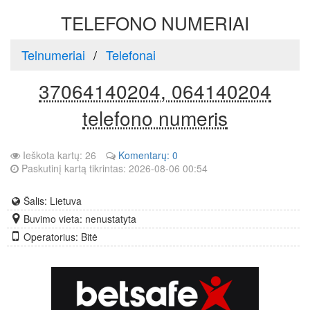
TELEFONO NUMERIAI
Telnumeriai
Telefonai
37064140204, 064140204
telefono numeris
Ieškota kartų: 26
Komentarų: 0
Paskutinį kartą tikrintas: 2026-08-06 00:54
Šalis: Lietuva
Buvimo vieta: nenustatyta
Operatorius: Bitė