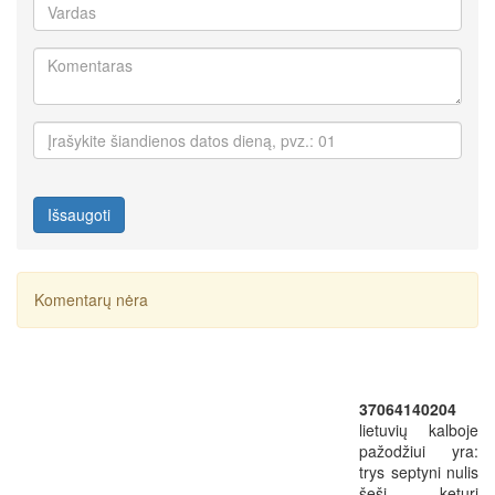
Išsaugoti
Komentarų nėra
37064140204
lietuvių kalboje
pažodžiui yra:
trys septyni nulis
šeši keturi