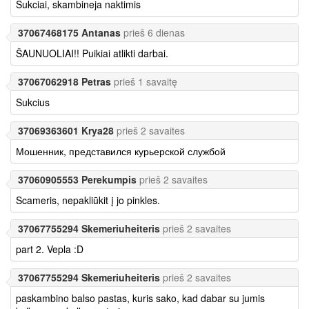
Sukciai, skambineja naktimis
37067468175 Antanas
prieš 6 dienas
ŠAUNUOLIAI!! Puikiai atlikti darbai.
37067062918 Petras
prieš 1 savaitę
Sukcius
37069363601 Krya28
prieš 2 savaites
Мошенник, представился курьерской службой
37060905553 Perekumpis
prieš 2 savaites
Scameris, nepakliūkit į jo pinkles.
37067755294 Skemeriuheiteris
prieš 2 savaites
part 2. Vepla :D
37067755294 Skemeriuheiteris
prieš 2 savaites
paskambino balso pastas, kuris sako, kad dabar su jumis