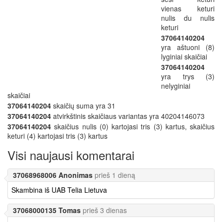
vienas keturi
nulis du nulis
keturi
37064140204
yra aštuoni (8)
lyginiai skaičiai
37064140204
yra trys (3)
nelyginiai
skaičiai
37064140204
skaičių suma yra 31
37064140204
atvirkštinis skaičiaus variantas yra 40204146073
37064140204
skaičius nulis (0) kartojasi tris (3) kartus, skaičius
keturi (4) kartojasi tris (3) kartus
Visi naujausi komentarai
37068968006 Anonimas
prieš 1 dieną
Skambina iš UAB Telia Lietuva
37068000135 Tomas
prieš 3 dienas