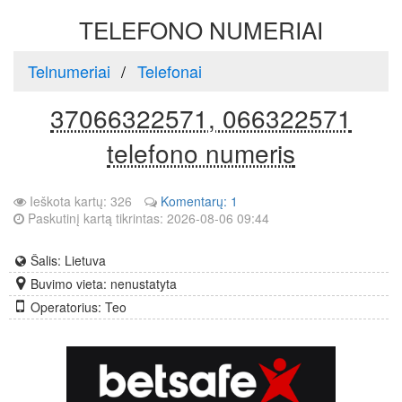
TELEFONO NUMERIAI
Telnumeriai
Telefonai
37066322571, 066322571
telefono numeris
Ieškota kartų: 326
Komentarų: 1
Paskutinį kartą tikrintas: 2026-08-06 09:44
Šalis: Lietuva
Buvimo vieta: nenustatyta
Operatorius: Teo