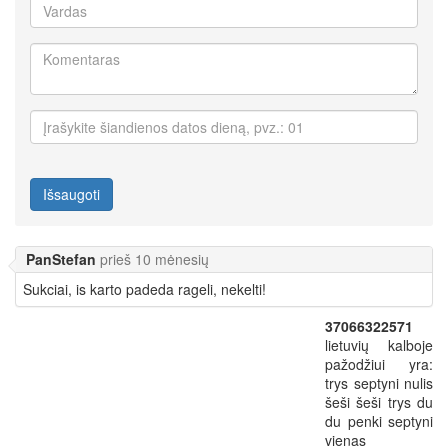
Išsaugoti
PanStefan
prieš 10 mėnesių
Sukciai, is karto padeda rageli, nekelti!
37066322571
lietuvių kalboje
pažodžiui yra:
trys septyni nulis
šeši šeši trys du
du penki septyni
vienas