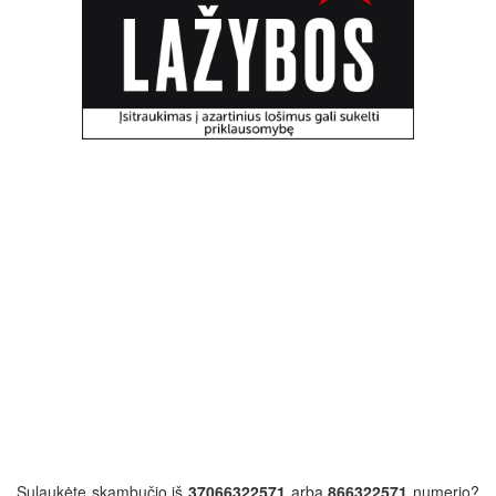
Sulaukėte skambučio iš
37066322571
arba
866322571
numerio?