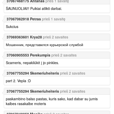
37067468175 Antanas
prieš 1 savaitę
ŠAUNUOLIAI!! Puikiai atlikti darbai.
37067062918 Petras
prieš 1 savaitę
Sukcius
37069363601 Krya28
prieš 2 savaites
Мошенник, представился курьерской службой
37060905553 Perekumpis
prieš 2 savaites
Scameris, nepakliūkit į jo pinkles.
37067755294 Skemeriuheiteris
prieš 2 savaites
part 2. Vepla :D
37067755294 Skemeriuheiteris
prieš 2 savaites
paskambino balso pastas, kuris sako, kad dabar su jumis
kalbes rasakalbe moteris
37067348058 Monika
prieš 2 savaites