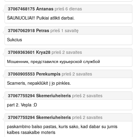
37067468175 Antanas
prieš 6 dienas
ŠAUNUOLIAI!! Puikiai atlikti darbai.
37067062918 Petras
prieš 1 savaitę
Sukcius
37069363601 Krya28
prieš 2 savaites
Мошенник, представился курьерской службой
37060905553 Perekumpis
prieš 2 savaites
Scameris, nepakliūkit į jo pinkles.
37067755294 Skemeriuheiteris
prieš 2 savaites
part 2. Vepla :D
37067755294 Skemeriuheiteris
prieš 2 savaites
paskambino balso pastas, kuris sako, kad dabar su jumis
kalbes rasakalbe moteris