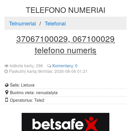
TELEFONO NUMERIAI
Telnumeriai
Telefonai
37067100029, 067100029
telefono numeris
Ieškota kartų: 296
Komentarų: 0
Paskutinį kartą tikrintas: 2026-08-06 01:21
Šalis: Lietuva
Buvimo vieta: nenustatyta
Operatorius: Tele2