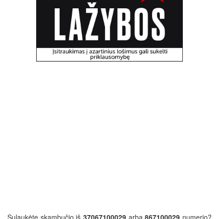
Sulaukėte skambučio iš
37067100029
arba
867100029
numerio?