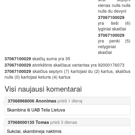
vienas nulis nulis
nulis du devyni
37067100029
yra šeši (6)
lyginiai skaičiai
37067100029
yra penki (5)
nelyginiai
skaičiai
37067100029
skaičių suma yra 35
37067100029
atvirkštinis skaičiaus variantas yra 92000176073
37067100029
skaičius septyni (7) kartojasi du (2) kartus, skaičius
nulis (0) kartojasi keturis (4) kartus
Visi naujausi komentarai
37068968006 Anonimas
prieš 1 dieną
Skambina iš UAB Telia Lietuva
37068000135 Tomas
prieš 3 dienas
Sukciai, skambineja naktimis