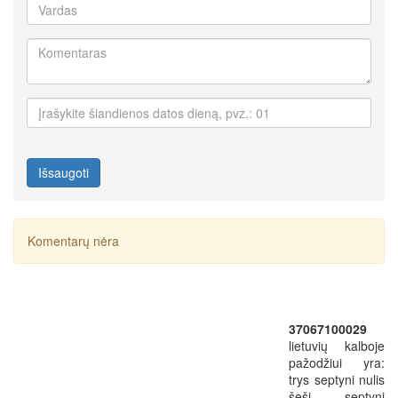
Išsaugoti
Komentarų nėra
37067100029
lietuvių kalboje
pažodžiui yra:
trys septyni nulis
šeši septyni