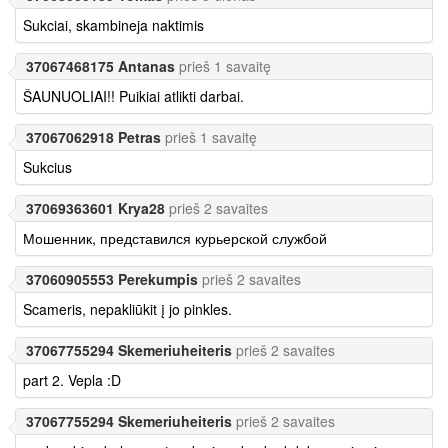
Sukciai, skambineja naktimis
37067468175 Antanas
prieš 1 savaitę
ŠAUNUOLIAI!! Puikiai atlikti darbai.
37067062918 Petras
prieš 1 savaitę
Sukcius
37069363601 Krya28
prieš 2 savaites
Мошенник, представился курьерской службой
37060905553 Perekumpis
prieš 2 savaites
Scameris, nepakliūkit į jo pinkles.
37067755294 Skemeriuheiteris
prieš 2 savaites
part 2. Vepla :D
37067755294 Skemeriuheiteris
prieš 2 savaites