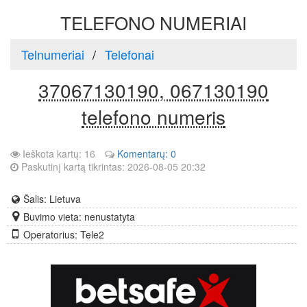
TELEFONO NUMERIAI
Telnumeriai
Telefonai
37067130190, 067130190
telefono numeris
Ieškota kartų: 16
Komentarų: 0
Paskutinį kartą tikrintas: 2026-08-05 20:32
Šalis: Lietuva
Buvimo vieta: nenustatyta
Operatorius: Tele2