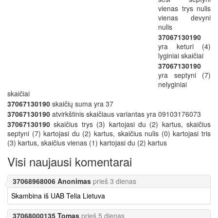
vienas trys nulis
vienas devyni
nulis
37067130190
yra keturi (4)
lyginiai skaičiai
37067130190
yra septyni (7)
nelyginiai
skaičiai
37067130190
skaičių suma yra 37
37067130190
atvirkštinis skaičiaus variantas yra 09103176073
37067130190
skaičius trys (3) kartojasi du (2) kartus, skaičius
septyni (7) kartojasi du (2) kartus, skaičius nulis (0) kartojasi tris
(3) kartus, skaičius vienas (1) kartojasi du (2) kartus
Visi naujausi komentarai
37068968006 Anonimas
prieš 3 dienas
Skambina iš UAB Telia Lietuva
37068000135 Tomas
prieš 5 dienas