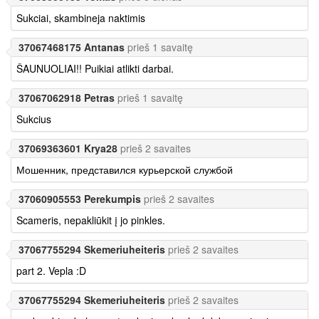
Sukciai, skambineja naktimis
37067468175 Antanas
prieš 1 savaitę
ŠAUNUOLIAI!! Puikiai atlikti darbai.
37067062918 Petras
prieš 1 savaitę
Sukcius
37069363601 Krya28
prieš 2 savaites
Мошенник, представился курьерской службой
37060905553 Perekumpis
prieš 2 savaites
Scameris, nepakliūkit į jo pinkles.
37067755294 Skemeriuheiteris
prieš 2 savaites
part 2. Vepla :D
37067755294 Skemeriuheiteris
prieš 2 savaites