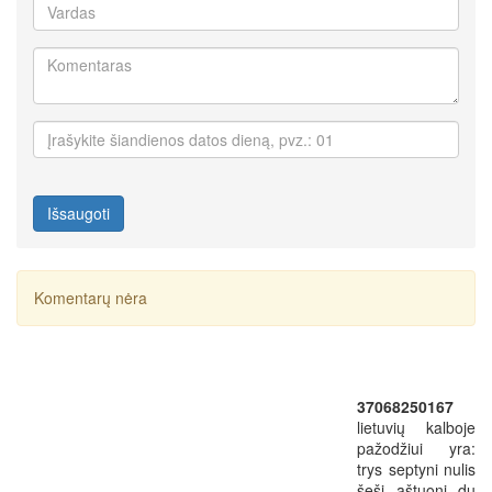
Išsaugoti
Komentarų nėra
37068250167
lietuvių kalboje
pažodžiui yra:
trys septyni nulis
šeši aštuoni du