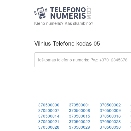
Kieno numeris? Kas skambino?
Vilnius Telefono kodas 05
370500000
370500001
370500002
370500007
370500008
370500009
370500014
370500015
370500016
370500021
370500022
370500023
370500028
370500029
370500030