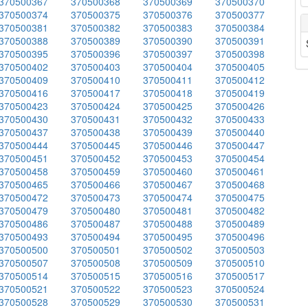
370500367
370500368
370500369
370500370
370500374
370500375
370500376
370500377
370500381
370500382
370500383
370500384
370500388
370500389
370500390
370500391
370500395
370500396
370500397
370500398
370500402
370500403
370500404
370500405
370500409
370500410
370500411
370500412
370500416
370500417
370500418
370500419
370500423
370500424
370500425
370500426
370500430
370500431
370500432
370500433
370500437
370500438
370500439
370500440
370500444
370500445
370500446
370500447
370500451
370500452
370500453
370500454
370500458
370500459
370500460
370500461
370500465
370500466
370500467
370500468
370500472
370500473
370500474
370500475
370500479
370500480
370500481
370500482
370500486
370500487
370500488
370500489
370500493
370500494
370500495
370500496
370500500
370500501
370500502
370500503
370500507
370500508
370500509
370500510
370500514
370500515
370500516
370500517
370500521
370500522
370500523
370500524
370500528
370500529
370500530
370500531