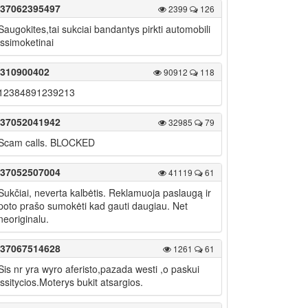
37062395497
2399
126
Saugokites,tai sukciai bandantys pirkti automobili
issimoketinai
310900402
90912
118
12384891239213
37052041942
32985
79
Scam calls. BLOCKED
37052507004
41119
61
Sukčiai, neverta kalbėtis. Reklamuoja paslaugą ir
poto prašo sumokėti kad gauti daugiau. Net
neoriginalu.
37067514628
1261
61
Sis nr yra wyro aferisto,pazada westi ,o paskui
issitycios.Moterys bukit atsargios.