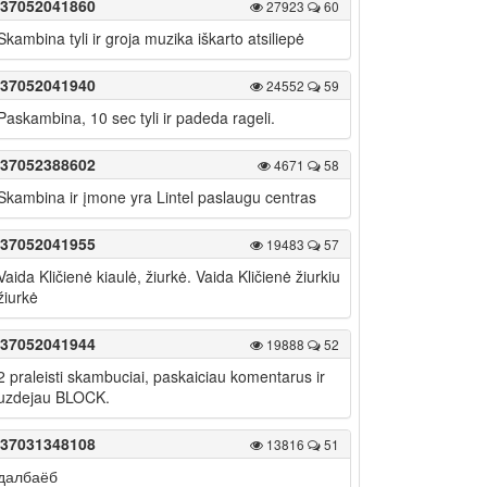
37052041860
27923
60
Skambina tyli ir groja muzika iškarto atsiliepė
37052041940
24552
59
Paskambina, 10 sec tyli ir padeda rageli.
37052388602
4671
58
Skambina ir įmone yra Lintel paslaugu centras
37052041955
19483
57
Vaida Kličienė kiaulė, žiurkė. Vaida Kličienė žiurkiu
žiurkė
37052041944
19888
52
2 praleisti skambuciai, paskaiciau komentarus ir
uzdejau BLOCK.
37031348108
13816
51
далбаёб