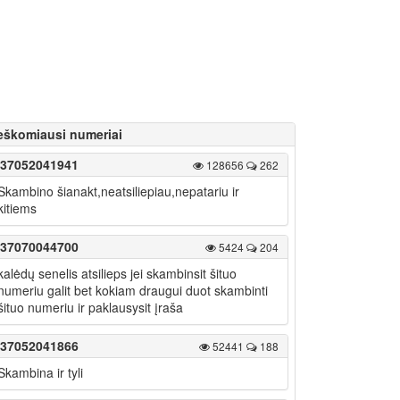
eškomiausi numeriai
37052041941
128656
262
Skambino šianakt,neatsiliepiau,nepatariu ir
kitiems
37070044700
5424
204
kalėdų senelis atsilieps jei skambinsit šituo
numeriu galit bet kokiam draugui duot skambinti
šituo numeriu ir paklausysit įraša
37052041866
52441
188
Skambina ir tyli