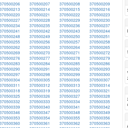
370500206
370500207
370500208
370500209
370500213
370500214
370500215
370500216
370500220
370500221
370500222
370500223
370500227
370500228
370500229
370500230
370500234
370500235
370500236
370500237
370500241
370500242
370500243
370500244
370500248
370500249
370500250
370500251
370500255
370500256
370500257
370500258
370500262
370500263
370500264
370500265
370500269
370500270
370500271
370500272
370500276
370500277
370500278
370500279
370500283
370500284
370500285
370500286
370500290
370500291
370500292
370500293
370500297
370500298
370500299
370500300
370500304
370500305
370500306
370500307
370500311
370500312
370500313
370500314
370500318
370500319
370500320
370500321
370500325
370500326
370500327
370500328
370500332
370500333
370500334
370500335
370500339
370500340
370500341
370500342
370500346
370500347
370500348
370500349
370500353
370500354
370500355
370500356
370500360
370500361
370500362
370500363