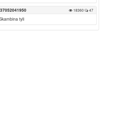
37052041950
18360
47
Skambina tyli