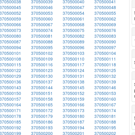
370500038
370500039
370500040
370500041
370500045
370500046
370500047
370500048
370500052
370500053
370500054
370500055
370500059
370500060
370500061
370500062
370500066
370500067
370500068
370500069
370500073
370500074
370500075
370500076
370500080
370500081
370500082
370500083
370500087
370500088
370500089
370500090
370500094
370500095
370500096
370500097
370500101
370500102
370500103
370500104
370500108
370500109
370500110
370500111
370500115
370500116
370500117
370500118
370500122
370500123
370500124
370500125
370500129
370500130
370500131
370500132
370500136
370500137
370500138
370500139
370500143
370500144
370500145
370500146
370500150
370500151
370500152
370500153
370500157
370500158
370500159
370500160
370500164
370500165
370500166
370500167
370500171
370500172
370500173
370500174
370500178
370500179
370500180
370500181
370500185
370500186
370500187
370500188
370500192
370500193
370500194
370500195
370500199
370500200
370500201
370500202